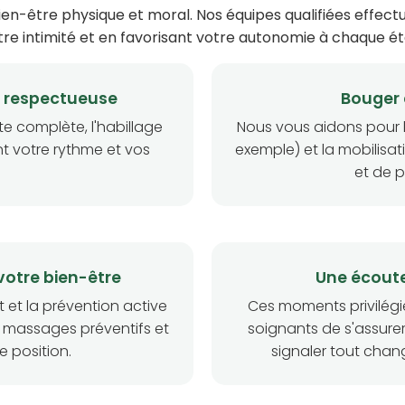
bien-être physique et moral. Nos équipes qualifiées effect
tre intimité et en favorisant votre autonomie à chaque é
t respectueuse
Bouger 
te complète, l'habillage
Nous vous aidons pour le
nt votre rythme et vos
exemple) et la mobilisati
.
et de p
votre bien-être
Une écoute
 et la prévention active
Ces moments privilégi
es massages préventifs et
soignants de s'assurer
 position.
signaler tout chang