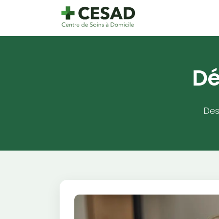
Dé
Des