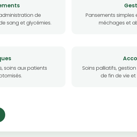
tements
Gest
administration de
Pansements simples e
 de sang et glycémies.
méchages et abl
ques
Acc
, soins aux patients
Soins palliatifs, gest
otomisés.
de fin de vie e